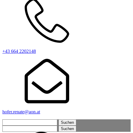
+43 664 2202148
hofer.renate@aon.at
Suchen
nach:
Suchen