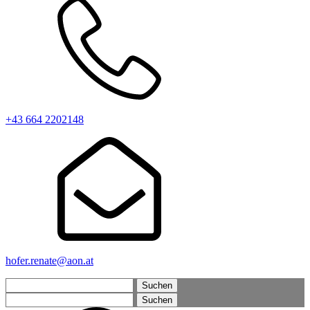
+43 664 2202148
hofer.renate@aon.at
Suchen
nach:
Suchen