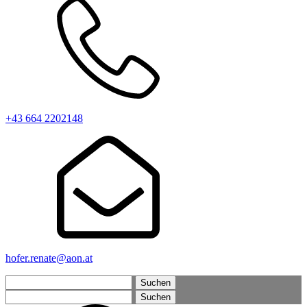
+43 664 2202148
hofer.renate@aon.at
Suchen
nach:
Suchen