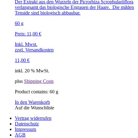
Der Extrakt aus den Wurzeln der Picrorhiza Scrophulariiflora
verlangsamt das biologische Ergrauen der Haare. Die milden
Tenside sind biologisch abbaubar.
60 g
Preis:
11,00
€
Inkl. Mwst.
zzgl. Versandkosten
11,00
€
inkl. 20 % MwSt.
plus
Shipping Costs
Product contains: 60
g
In den Warenkorb
Auf die Wunschliste
Vertrag widerrufen
Datenschutz
Impressum
AGB