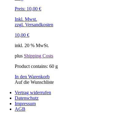
Preis:
10,00
€
Inkl. Mwst.
zzgl. Versandkosten
10,00
€
inkl. 20 % MwSt.
plus
Shipping Costs
Product contains: 60
g
In den Warenkorb
Auf die Wunschliste
Vertrag widerrufen
Datenschutz
Impressum
AGB
© Copyright 2026 Renate B. Hofer. All Rights Reserved.