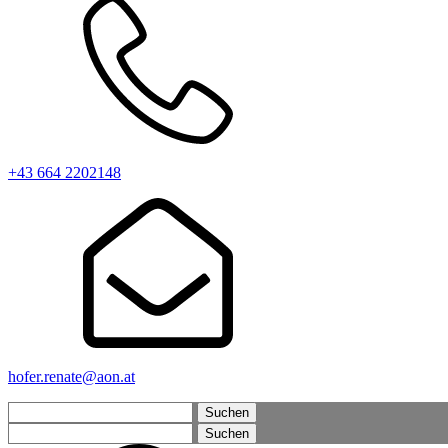
+43 664 2202148
hofer.renate@aon.at
Suchen
nach:
Suchen