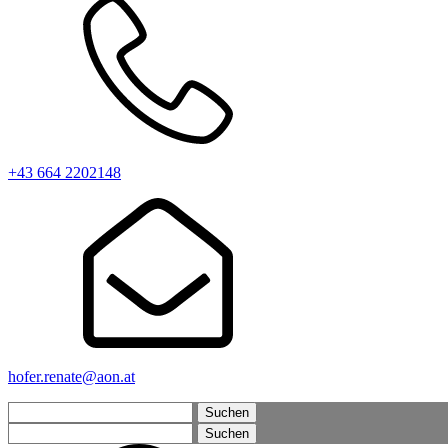
+43 664 2202148
hofer.renate@aon.at
Suchen
nach:
Suchen