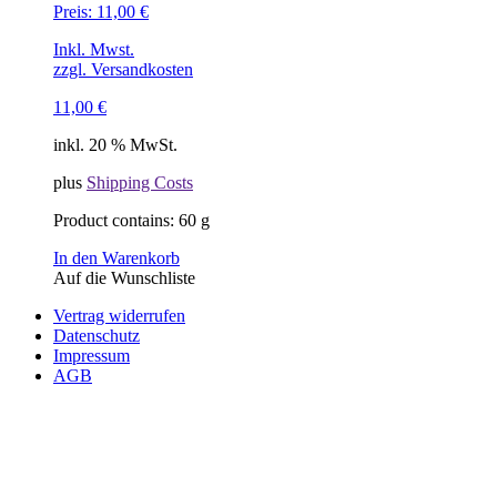
Preis:
11,00
€
Inkl. Mwst.
zzgl. Versandkosten
11,00
€
inkl. 20 % MwSt.
plus
Shipping Costs
Product contains: 60
g
In den Warenkorb
Auf die Wunschliste
Vertrag widerrufen
Datenschutz
Impressum
AGB
© Copyright 2026 Renate B. Hofer. All Rights Reserved.