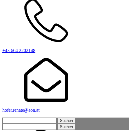
+43 664 2202148
hofer.renate@aon.at
Suchen
nach:
Suchen